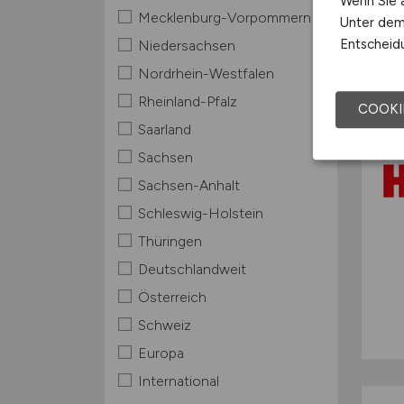
Wenn Sie a
Mecklenburg-Vorpommern
Unter dem 
Entscheidu
Niedersachsen
Nordrhein-Westfalen
Rheinland-Pfalz
COOKI
Saarland
Sachsen
Sachsen-Anhalt
Schleswig-Holstein
Thüringen
Deutschlandweit
Österreich
Schweiz
Europa
International