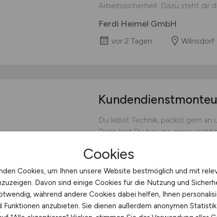
Arbeitssicherheit. Dazu steht dir 
Ferdi Heimel GmbH
vor 2 Tagen
Wilnsdorf
Kundendienstmonte
Du liebst Technik, packst gern an 
Dann bist Du bei uns genau richtig
Handwerk mit modernster Technik.
Cookies
bist Du die erste Anlaufstelle, we
rund läuft. Probleme lösen & Kund
nden Cookies, um Ihnen unsere Website bestmöglich und mit rele
Wartungs- und Reparaturaufträge s
nzuzeigen. Davon sind einige Cookies für die Nutzung und Sicherh
otwendig, während andere Cookies dabei helfen, Ihnen personalisi
Ferdi Heimel GmbH
nd Funktionen anzubieten. Sie dienen außerdem anonymen Statisti
vor 2 Tagen
Wilnsdorf