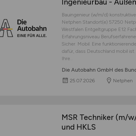
Ingenieurbau - Außen
Bauingenieur (w/m/d) konstruktive
Netphen Standort(e) 57250 Netp
Westfalen Entgeltgruppe E12 Fac
Erfahrungsniveau Berufserfahrene
Sicher. Mobil. Eine funktionierend
dafür, dass Deutschland mobil ist.
Ihre...
Die Autobahn GmbH des Bun
25.07.2026
Netphen
MSR Techniker
(m/w
und HKLS