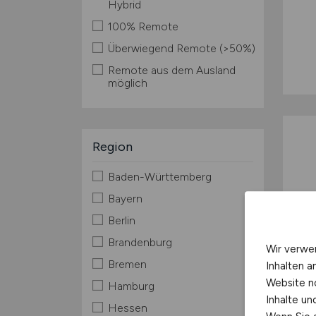
Hybrid
100% Remote
Überwiegend Remote (>50%)
Remote aus dem Ausland
möglich
Region
Baden-Württemberg
Bayern
Berlin
Brandenburg
Wir verwe
Bremen
Inhalten a
Website n
Hamburg
Inhalte u
Hessen