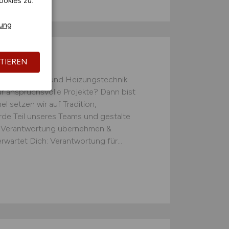
ookies zu.
rung
TIEREN
lt der Sanitär- und Heizungstechnik
 anspruchsvolle Projekte? Dann bist
l setzen wir auf Tradition,
de Teil unseres Teams und gestalte
‍ ‍ Verantwortung übernehmen &
rwartet Dich: Verantwortung für...