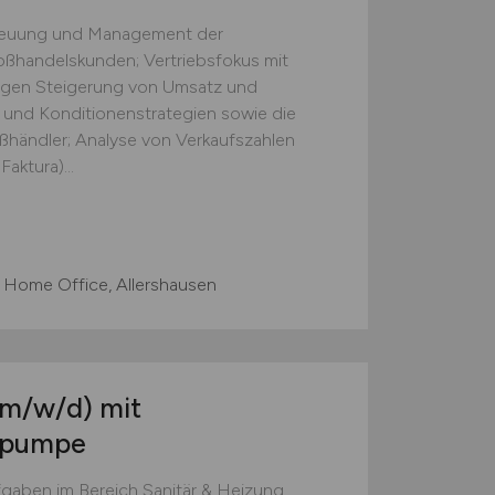
treuung und Management der
ßhandelskunden; Vertriebsfokus mit
tigen Steigerung von Umsatz und
 und Konditionenstrategien sowie die
ßhändler; Analyse von Verkaufszahlen
aktura)...
 Home Office, Allershausen
(m/w/d)
mit
epumpe
gaben im Bereich Sanitär & Heizung