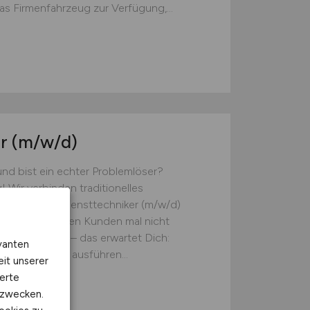
das Firmenfahrzeug zur Verfügung,...
ur
(m/w/d)
und bist ein echter Problemlöser?
! Wir verbinden traditionelles
 Als Kundendiensttechniker (m/w/d)
nn es bei unseren Kunden mal nicht
en begeistern – das erwartet Dich:
vanten
elbstständig ausführen...
eit unserer
erte
kzwecken.