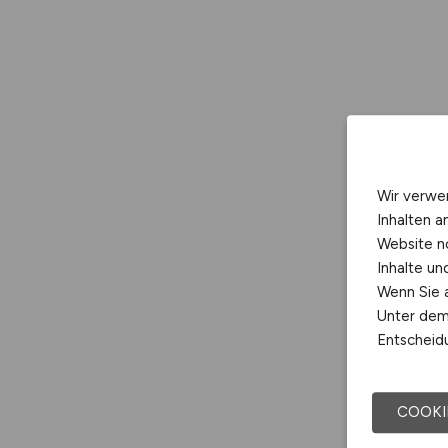
Wir verwe
Inhalten a
Website n
Inhalte u
Wenn Sie a
Unter dem 
Entscheidu
COOKI