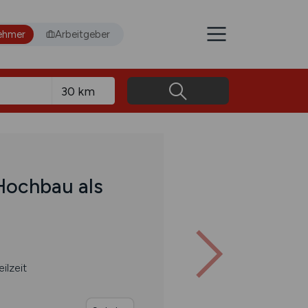
ehmer
Arbeitgeber
 Hochbau als
eilzeit