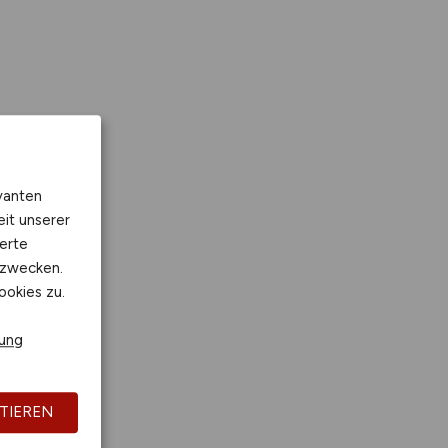
vanten
eit unserer
erte
kzwecken.
ookies zu.
rung
TIEREN