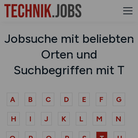
Jobsuche mit beliebten
Orten und
Suchbegriffen mit T
A
B
C
D
E
F
G
H
I
J
K
L
M
N