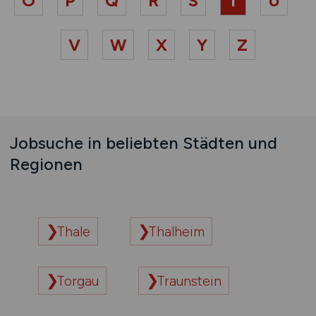
O
P
Q
R
S
T
U
V
W
X
Y
Z
Jobsuche in beliebten Städten und
Regionen
Thale
Thalheim
Torgau
Traunstein