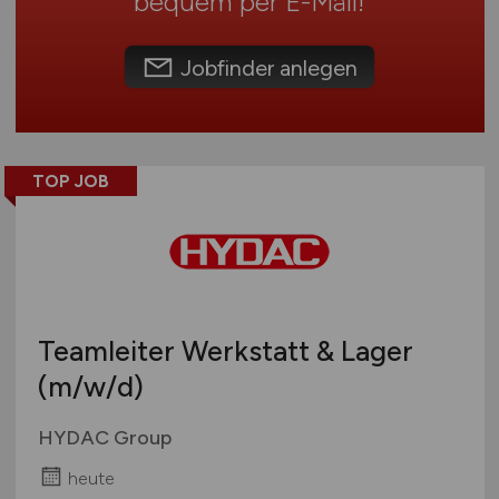
bequem per
E-Mail
!
Österreich
Schweiz
Jobfinder anlegen
Europa
International
TOP JOB
Teamleiter Werkstatt & Lager
(m/w/d)
HYDAC Group
heute