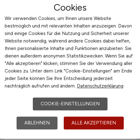
Science
Cookies
Wir verwenden Cookies, um Ihnen unsere Website
BAM Bundesanstalt für Materialforschung und
bestmöglich und mit relevanten Inhalten anzuzeigen. Davon
-prüfung
sind einige Cookies für die Nutzung und Sicherheit unserer
vor 4 Tagen
Website notwendig, während andere Cookies dabei helfen,
Ihnen personalisierte Inhalte und Funktionen anzubieten. Sie
Berlin
dienen außerdem anonymen Statistikzwecken. Wenn Sie auf
"Alle akzeptieren" klicken, stimmen Sie der Verwendung aller
Cookies zu. Unter dem Link "Cookie-Einstellungen" am Ende
jeder Seite können Sie Ihre Entscheidung jederzeit
nachträglich aufrufen und ändern.
Datenschutzerklärung
COOKIE-EINSTELLUNGEN
Projektleiter Forschung und
ABLEHNEN
ALLE AKZEPTIEREN
Entwicklung
(m/w/d)