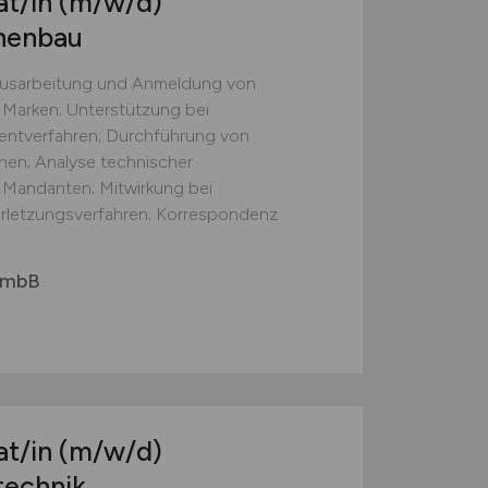
at/in
(m/w/d)
nenbau
 Ausarbeitung und Anmeldung von
Marken; Unterstützung bei
tentverfahren; Durchführung von
en; Analyse technischer
Mandanten; Mitwirkung bei
rletzungsverfahren; Korrespondenz
r mbB
at/in
(m/w/d)
technik