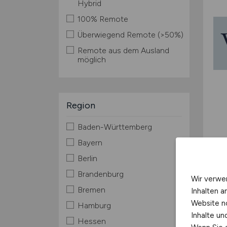
Hybrid
100% Remote
Überwiegend Remote (>50%)
Remote aus dem Ausland
möglich
Region
Baden-Württemberg
Bayern
Berlin
Brandenburg
Wir verwe
Bremen
Inhalten a
Website n
Hamburg
Inhalte u
Hessen