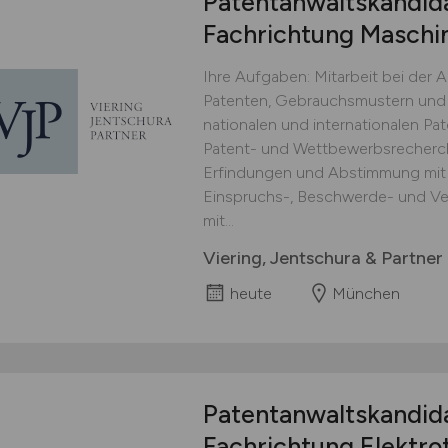
Patentanwaltskandid
Fachrichtung Maschi
Ihre Aufgaben: Mitarbeit bei der
Patenten, Gebrauchsmustern und 
nationalen und internationalen Pa
Patent- und Wettbewerbsrecherch
Erfindungen und Abstimmung mit 
Einspruchs-, Beschwerde- und Ve
mit...
Viering, Jentschura & Partne
heute
München
Patentanwaltskandid
Fachrichtung Elektro