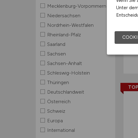
Wenn Sie a
Mecklenburg-Vorpommern
Unter dem 
Entscheidu
Niedersachsen
Nordrhein-Westfalen
Rheinland-Pfalz
COOKI
Saarland
Sachsen
Sachsen-Anhalt
Schleswig-Holstein
Thüringen
TOP
Deutschlandweit
Österreich
Schweiz
Europa
International