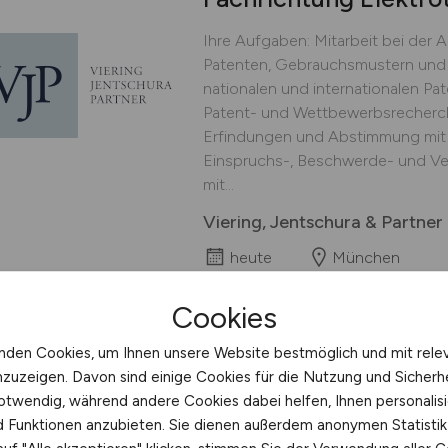
Ihre Aufgaben: Mitarbeit bei der
Patenten, Gebrauchsmustern und 
nationalen und internationalen Pa
Patent- und Wettbewerbsrecherch
Erfindungen und Abstimmung mit 
Einspruchs-, Beschwerde- und Ve
mit...
Viering, Jentschura & Partne
heute
München
Cookies
nden Cookies, um Ihnen unsere Website bestmöglich und mit rele
Meister Elektrotechn
nzuzeigen. Davon sind einige Cookies für die Nutzung und Sicherh
otwendig, während andere Cookies dabei helfen, Ihnen personalisi
Ihre Aufgaben: Führung der Mitarb
nd Funktionen anzubieten. Sie dienen außerdem anonymen Statisti
Gebäudeautomation Koordination,