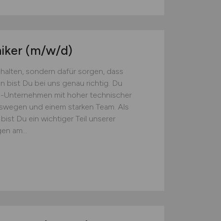
niker
(m/w/d)
d halten, sondern dafür sorgen, dass
n bist Du bei uns genau richtig. Du
S-Unternehmen mit hoher tech­ni­scher
wegen und einem starken Team. Als
ist Du ein wichtiger Teil unserer
en am...