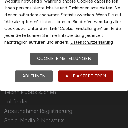
Website notwendig, während andere Cookies dabei helfen,
Ihnen personalisierte Inhalte und Funktionen anzubieten. Sie
Stellenanzeigen schalten
dienen außerdem anonymen Statistikzwecken. Wenn Sie auf
Mediadaten & Konditionen
"Alle akzeptieren" klicken, stimmen Sie der Verwendung aller
Cookies zu. Unter dem Link "Cookie-Einstellungen" am Ende
Arbeitgeber Seite
jeder Seite können Sie Ihre Entscheidung jederzeit
Arbeitgeber Kontakt
nachträglich aufrufen und ändern.
Datenschutzerklärung
Karrierenetzwerk
COOKIE-EINSTELLUNGEN
Für Arbeitnehmer
ABLEHNEN
ALLE AKZEPTIEREN
Technik Jobs suchen
Jobfinder
Arbeitnehmer Registrierung
Social Media & Networks