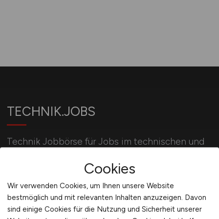
TECHNIK.JOBS
Technik Jobbörse für Jobs im technischen und
gewerblichen Bereich sowie im Handwerk für
Cookies
erfahrene und ausgebildete Fachkräfte.
Wir verwenden Cookies, um Ihnen unsere Website
bestmöglich und mit relevanten Inhalten anzuzeigen. Davon
Für Arbeitgeber
sind einige Cookies für die Nutzung und Sicherheit unserer