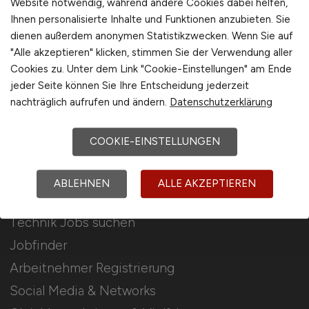
Website notwendig, während andere Cookies dabei helfen,
Ihnen personalisierte Inhalte und Funktionen anzubieten. Sie
Stellenanzeigen schalten
dienen außerdem anonymen Statistikzwecken. Wenn Sie auf
Mediadaten & Konditionen
"Alle akzeptieren" klicken, stimmen Sie der Verwendung aller
Cookies zu. Unter dem Link "Cookie-Einstellungen" am Ende
Arbeitgeber Seite
jeder Seite können Sie Ihre Entscheidung jederzeit
Arbeitgeber Kontakt
nachträglich aufrufen und ändern.
Datenschutzerklärung
Karrierenetzwerk
COOKIE-EINSTELLUNGEN
Für Arbeitnehmer
ABLEHNEN
ALLE AKZEPTIEREN
Technik Jobs suchen
Jobfinder
Arbeitnehmer Registrierung
Social Media & Networks