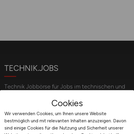
TECHNIK.JOBS
Technik Jobbörse für Jobs im technischen und
gewerblichen Bereich sowie im Handwerk für
Cookies
erfahrene und ausgebildete Fachkräfte.
Wir verwenden Cookies, um Ihnen unsere Website
bestmöglich und mit relevanten Inhalten anzuzeigen. Davon
Für Arbeitgeber
sind einige Cookies für die Nutzung und Sicherheit unserer