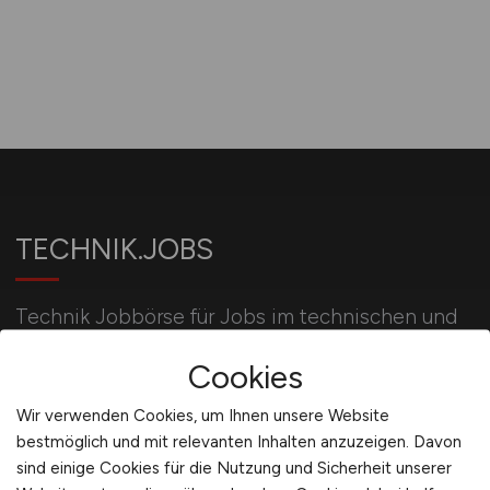
TECHNIK.JOBS
Technik Jobbörse für Jobs im technischen und
gewerblichen Bereich sowie im Handwerk für
Cookies
erfahrene und ausgebildete Fachkräfte.
Wir verwenden Cookies, um Ihnen unsere Website
bestmöglich und mit relevanten Inhalten anzuzeigen. Davon
Für Arbeitgeber
sind einige Cookies für die Nutzung und Sicherheit unserer