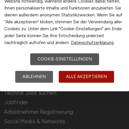
Website notwendig, während andere Cookies dabei helfen,
Ihnen personalisierte Inhalte und Funktionen anzubieten. Sie
Stellenanzeigen schalten
dienen außerdem anonymen Statistikzwecken. Wenn Sie auf
Mediadaten & Konditionen
"Alle akzeptieren" klicken, stimmen Sie der Verwendung aller
Cookies zu. Unter dem Link "Cookie-Einstellungen" am Ende
Arbeitgeber Seite
jeder Seite können Sie Ihre Entscheidung jederzeit
Arbeitgeber Kontakt
nachträglich aufrufen und ändern.
Datenschutzerklärung
Karrierenetzwerk
COOKIE-EINSTELLUNGEN
Für Arbeitnehmer
ABLEHNEN
ALLE AKZEPTIEREN
Technik Jobs suchen
Jobfinder
Arbeitnehmer Registrierung
Social Media & Networks