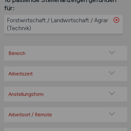
für:
Forstwirtschaft / Landwirtschaft / Agrar
(Technik)
Bereich
Technik
Arbeitszeit
Anlagenbau / Maschinenbau
Vollzeit
Automatisierung
Teilzeit
Anstellungsform
Automotive
Bau- und Ausbaugewerbe
Festanstellung
Bauwesen / Architektur
befristete Anstellung
Arbeitsort / Remote
Leitung / Führung
mehr
Vor Ort (kein Home-Office)