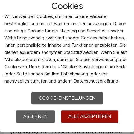
Cookies
Versuchstechniker
(m/w/d)
im
Team Niederhummel
Wir verwenden Cookies, um Ihnen unsere Website
bestmöglich und mit relevanten Inhalten anzuzeigen. Davon
Lidea Germany GmbH
sind einige Cookies für die Nutzung und Sicherheit unserer
Website notwendig, während andere Cookies dabei helfen,
29.07.2026
Ihnen personalisierte Inhalte und Funktionen anzubieten. Sie
Langenbach
dienen außerdem anonymen Statistikzwecken. Wenn Sie auf
"Alle akzeptieren" klicken, stimmen Sie der Verwendung aller
Cookies zu. Unter dem Link "Cookie-Einstellungen" am Ende
jeder Seite können Sie Ihre Entscheidung jederzeit
nachträglich aufrufen und ändern.
Datenschutzerklärung
COOKIE-EINSTELLUNGEN
ABLEHNEN
ALLE AKZEPTIEREN
Versuchstechniker Feldversuche
(m/w/d)
im Team Niederhummel