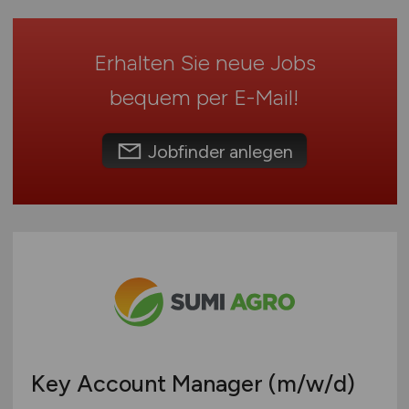
Schleswig-Holstein
Thüringen
Erhalten Sie neue Jobs
Deutschlandweit
Österreich
bequem per
E-Mail
!
Schweiz
Europa
Jobfinder anlegen
International
Key Account Manager
(m/w/d)