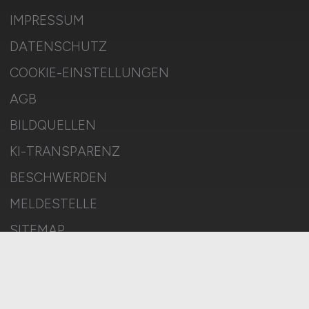
IMPRESSUM
DATENSCHUTZ
COOKIE-EINSTELLUNGEN
AGB
BILDQUELLEN
KI-TRANSPARENZ
BESCHWERDEN
MELDESTELLE
SITEMAP
© 2026 TECHNIK.JOBS – ZIEGELER MEDIEN GMBH • Alle Rechte
vorbehalten.