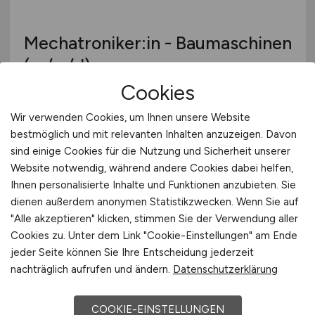
Mechatroniker:in - Baumaschinen
(m/w/d)
Cookies
STRABAG BMTI GmbH & Co. KG - Region
Mitte
Wir verwenden Cookies, um Ihnen unsere Website
bestmöglich und mit relevanten Inhalten anzuzeigen. Davon
vor 3 Tagen
sind einige Cookies für die Nutzung und Sicherheit unserer
Schkeuditz
Website notwendig, während andere Cookies dabei helfen,
Ihnen personalisierte Inhalte und Funktionen anzubieten. Sie
dienen außerdem anonymen Statistikzwecken. Wenn Sie auf
"Alle akzeptieren" klicken, stimmen Sie der Verwendung aller
Cookies zu. Unter dem Link "Cookie-Einstellungen" am Ende
jeder Seite können Sie Ihre Entscheidung jederzeit
nachträglich aufrufen und ändern.
Datenschutzerklärung
COOKIE-EINSTELLUNGEN