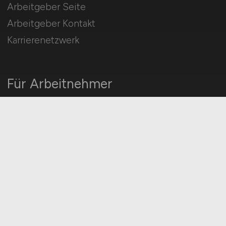
Arbeitgeber Seite
Arbeitgeber Kontakt
Karrierenetzwerk
Für Arbeitnehmer
Technik Jobs suchen
Jobfinder
Arbeitnehmer Registrierung
Social Media & Networks
Gleichberechtigung & Vielfalt