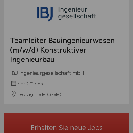
Architektur / Ingenieurwesen
Brandenburg
Bachelor-/ Master-/ Diplom-Arbeit
Bäcker und Konditorhandwerk
Bremen
Studentenjobs / Werkstudenten
mehr
Hamburg
Ausbildung / Studium
Hessen
Praktikum
Teamleiter Bauingenieurwesen
Mecklenburg-Vorpommern
(m/w/d)
Konstruktiver
Niedersachsen
Ingenieurbau
Nordrhein-Westfalen
Rheinland-Pfalz
IBJ Ingenieurgesellschaft mbH
Saarland
vor 2 Tagen
Sachsen
Sachsen-Anhalt
Leipzig, Halle (Saale)
Schleswig-Holstein
Thüringen
Deutschlandweit
Erhalten Sie neue Jobs
Österreich