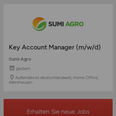
Bayern
geringfügige Beschäftigung / Minijob
Arbeitsschutz
Remote aus dem Ausland möglich
Berlin
Berufseinstieg / Trainee
Architektur / Ingenieurwesen
Brandenburg
Bachelor-/ Master-/ Diplom-Arbeit
Bäcker und Konditorhandwerk
Bremen
Studentenjobs / Werkstudenten
mehr
Hamburg
Ausbildung / Studium
Hessen
Praktikum
Key Account Manager
(m/w/d)
Mecklenburg-Vorpommern
Niedersachsen
Sumi Agro
Nordrhein-Westfalen
gestern
Rheinland-Pfalz
Außendienst deutschlandweit, Home Office,
Saarland
Allershausen
Sachsen
Sachsen-Anhalt
Schleswig-Holstein
Thüringen
Erhalten Sie neue Jobs
Deutschlandweit