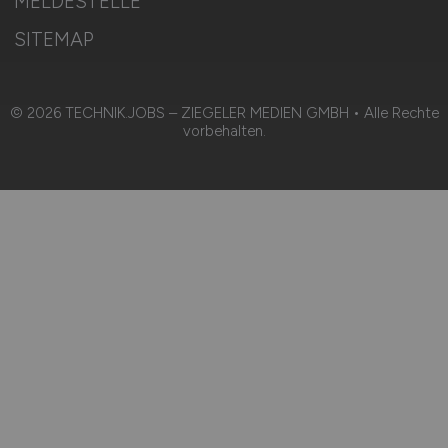
KI-TRANSPARENZ
BESCHWERDEN
MELDESTELLE
SITEMAP
© 2026 TECHNIK.JOBS – ZIEGELER MEDIEN GMBH • Alle Rechte
vorbehalten.