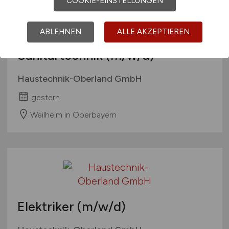
COOKIE-EINSTELLUNGEN
Ausbildung zum
ABLEHNEN
ALLE AKZEPTIEREN
Anlagenmechaniker Heizungs- &
Sanitärtechnik
(m/w/d)
Haustechnik-Oberland GmbH
gestern
Weilheim in Oberbayern
Elektriker
(m/w/d)