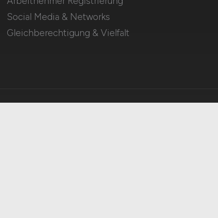
Arbeitnehmer Registrierung
Social Media & Networks
Gleichberechtigung & Vielfalt
HOME
IMPRESSUM
DATENSCHUTZ
COOKIE-EINSTELLUNGEN
AGB
BILDQUELLEN