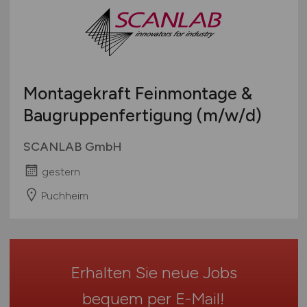
Architektur / Ingenieurwesen
Brandenburg
Bachelor-/ Master-/ Diplom-Arbeit
Bäcker und Konditorhandwerk
Bremen
Studentenjobs / Werkstudenten
mehr
Hamburg
Ausbildung / Studium
Hessen
Praktikum
Montagekraft Feinmontage &
Mecklenburg-Vorpommern
Baugruppenfertigung
(m/w/d)
Niedersachsen
Nordrhein-Westfalen
SCANLAB GmbH
Rheinland-Pfalz
gestern
Saarland
Sachsen
Puchheim
Sachsen-Anhalt
Schleswig-Holstein
Thüringen
Erhalten Sie neue Jobs
Deutschlandweit
Österreich
bequem per
E-Mail
!