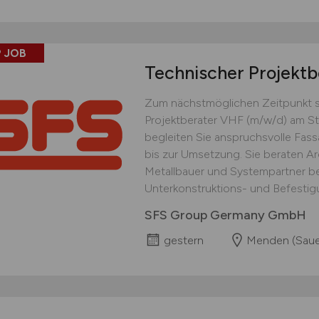
 JOB
Technischer Projekt
Zum nächstmöglichen Zeitpunkt su
Projektberater VHF (m/w/d) am St
begleiten Sie anspruchsvolle Fas
bis zur Umsetzung. Sie be­raten Ar
Metallbauer und Systempartner 
Unterkon­struktions- und Befestig
SFS Group Germany GmbH
gestern
Menden (Saue