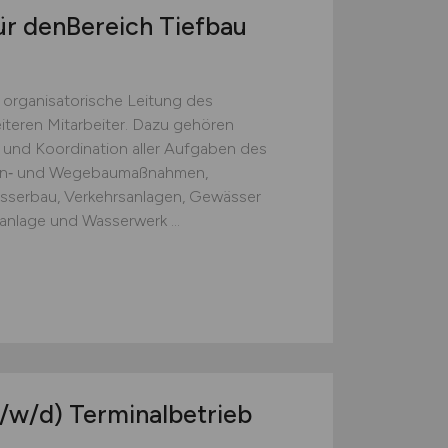
ür denBereich Tiefbau
 organisatorische Leitung des
iteren Mitarbeiter. Dazu gehören
und Koordination aller Auf­gaben des
aßen‑ und Wegebaumaßnahmen,
sserbau, Verkehrsanlagen, Ge­wässer
nlage und Wasserwerk ...
/w/d)
Terminalbetrieb