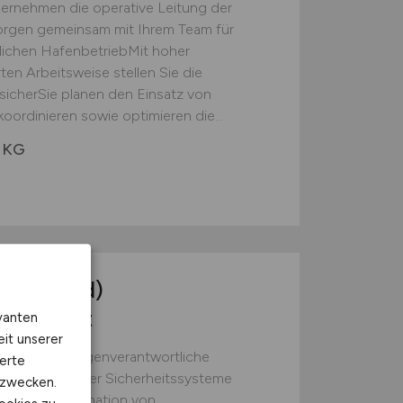
nehmen die operative Leitung der
sorgen gemeinsam mit Ihrem Team für
glichen HafenbetriebMit hoher
rten Arbeitsweise stellen Sie die
sicherSie planen den Einsatz von
oordinieren sowie optimieren die...
 KG
er
(m/w/d)
Frankfurt
vanten
eit unserer
orderungen Eigenverantwortliche
erte
ch elektronischer Sicherheitssysteme
kzwecken.
bnahme.Koordination von