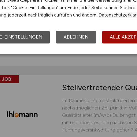
uf "Alle akzeptieren" klicken, stimmen Sie der Verwendung aller C
Mitarbeitenden, Nachunternehmern
Link "Cookie-Einstellungen" am Ende jeder Seite können Sie Ihre
eines reibungslosen Projektablau
ng jederzeit nachträglich aufrufen und ändern.
Datenschutzerklä
Qualität, Kosten und technische
Planern und...
E-EINSTELLUNGEN
ABLEHNEN
ALLE AKZEP
Securiton GmbH Alarm- und S
gestern
Bad Vilbel (Fra
 JOB
Stellvertretender Qua
Im Rahmen unserer strukturierte
nächstmöglichen Zeitpunkt in Voll
Qualitätsleiter (m/w/d) Du brings
mit und möchtest den nächsten Sc
Führungsverantwortung gehen? Als s