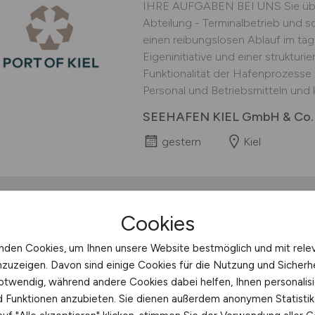
IHRE AUFGABEN BEI UNS Sie über
Abteilung - Terminalbetrieb und 
einen reibungslosen Ablauf im tä
Eigeninitiative und einer strukturie
Funktionalität der Hafenprozesse 
Personal und Betriebsmitteln und k
SEEHAFEN KIEL GmbH & Co.
gestern
Kiel
Cookies
Bau- oder Projektleit
Sicherheitstechnik – 
nden Cookies, um Ihnen unsere Website bestmöglich und mit rele
nzuzeigen. Davon sind einige Cookies für die Nutzung und Sicherh
Auf Sie warten folgende Herausf
otwendig, während andere Cookies dabei helfen, Ihnen personalisi
Bau- oder Projektleitung im Berei
nd Funktionen anzubieten. Sie dienen außerdem anonymen Statisti
– von der Vorbereitung bis zur A