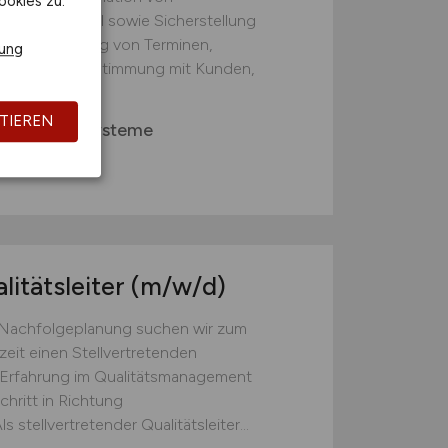
ookies zu.
 und Material sowie Sicherstellung
fs.Überwachung von Terminen,
rung
n Vorgaben.Abstimmung mit Kunden,
TIEREN
icherheitssysteme
nkfurt)
litätsleiter
(m/w/d)
n Nachfolgeplanung suchen wir zum
zeit einen Stellvertretenden
t Erfahrung im Qualitätsmanagement
hritt in Richtung
tellvertretender Qualitätsleiter...