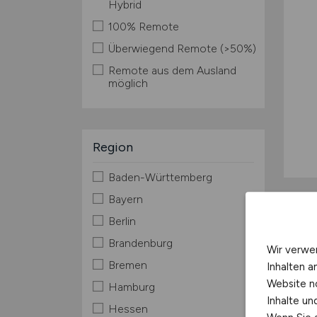
Hybrid
100% Remote
Überwiegend Remote (>50%)
Remote aus dem Ausland
möglich
Region
Baden-Württemberg
Bayern
Berlin
Brandenburg
Wir verwe
Bremen
Inhalten a
Website n
Hamburg
Inhalte u
Hessen