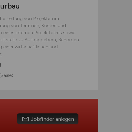
eurbau
he Leitung von Projekten im
erung von Terminen, Kosten und
n eines internen Projektteams sowie
nittstelle zu Auftraggebern, Behörden
g einer wirtschaftlichen und
...
H
(Saale)
Jobfinder anlegen