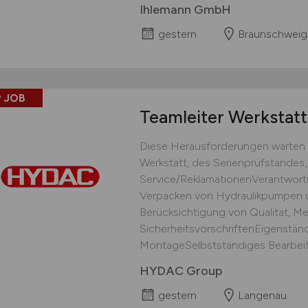
Ihlemann GmbH
gestern
Braunschweig
 JOB
Teamleiter Werkstatt
Diese Herausforderungen warten a
Werkstatt, des Serienprüfstandes
Service/ReklamationenVerantwort
Verpacken von Hydraulikpumpen u
Berücksichtigung von Qualität, 
SicherheitsvorschriftenEigenständ
MontageSelbstständiges Bearbeite
HYDAC Group
gestern
Langenau