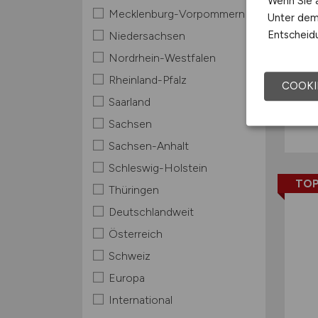
Wenn Sie a
Mecklenburg-Vorpommern
Unter dem 
Entscheidu
Niedersachsen
Nordrhein-Westfalen
Rheinland-Pfalz
COOKI
Saarland
Sachsen
Sachsen-Anhalt
Schleswig-Holstein
TOP
Thüringen
Deutschlandweit
Österreich
Schweiz
Europa
International