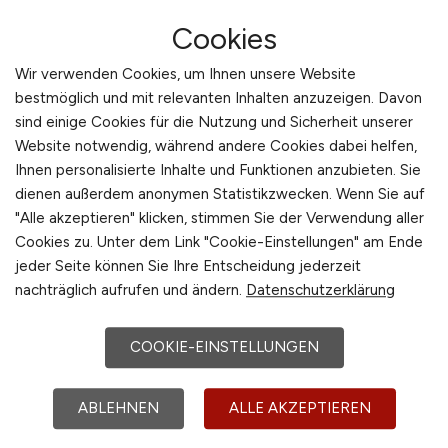
Stadt:
Salzwedel
Cookies
Einwohner:
ca. 24.000
Wir verwenden Cookies, um Ihnen unsere Website
Verkehrsanbindungen:
Bahnhof Salzwedel,
bestmöglich und mit relevanten Inhalten anzuzeigen. Davon
Bundesstraßen B 71, B 248 und B 190
sind einige Cookies für die Nutzung und Sicherheit unserer
Arbeiten in der Nähe von
Salzwedel
:
Lüchow,
Website notwendig, während andere Cookies dabei helfen,
Sachsen-Anhalt, Uelzen, Arendsee, Gardelegen,
Ihnen personalisierte Inhalte und Funktionen anzubieten. Sie
Altmarkkreis Salzwedel
dienen außerdem anonymen Statistikzwecken. Wenn Sie auf
"Alle akzeptieren" klicken, stimmen Sie der Verwendung aller
Beliebte Jobs in
Salzwedel
/Branchen
:
Automation,
Cookies zu. Unter dem Link "Cookie-Einstellungen" am Ende
Ingenieurwesen, Informationstechnologie,
jeder Seite können Sie Ihre Entscheidung jederzeit
Messtechnik, Filtertechnik, Einzelhandel, Bautechnik,
nachträglich aufrufen und ändern.
Datenschutzerklärung
Gastronomie
Beliebte Arbeitgeber in
Salzwedel
, die attraktive
COOKIE-EINSTELLUNGEN
Jobangebote bieten
:
KUBA Logistik & Transport
GmbH, Pumpenfabrik Salzwedel GmbH, Tec
ABLEHNEN
ALLE AKZEPTIEREN
Investitions GmbH & Co. KG, seacon
Umformtechnik GmbH, Altmärkischer Werkzeugbau