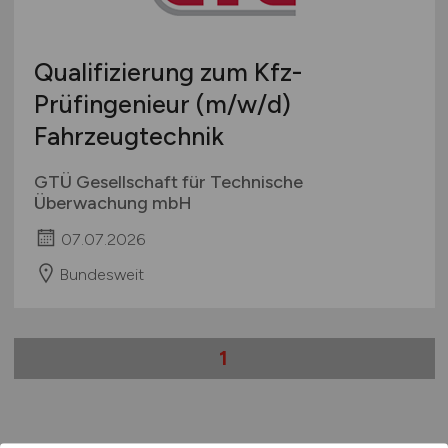
Schweiz
Europa
Qualifizierung zum Kfz-
International
Prüfingenieur
(m/w/d)
Fahrzeugtechnik
GTÜ Gesellschaft für Technische
Überwachung mbH
07.07.2026
Bundesweit
1