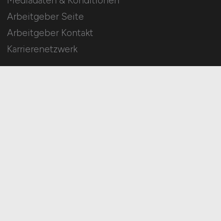
Mediadaten & Konditionen
Arbeitgeber Seite
Arbeitgeber Kontakt
Karrierenetzwerk
Für Arbeitnehmer
Technik Jobs suchen
Jobfinder
Arbeitnehmer Registrierung
Social Media & Networks
Gleichberechtigung & Vielfalt