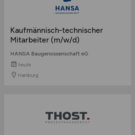
Österreich
Schweiz
Europa
Kaufmännisch-technischer
International
Mitarbeiter
(m/w/d)
HANSA Baugenossenschaft eG
heute
Hamburg