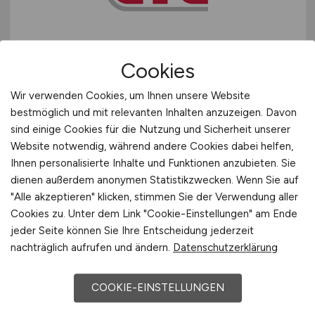
Schweiz
Europa
Qualifizierung zum Kfz-
International
Cookies
Prüfingenieur
(m/w/d)
Fahrzeugtechnik
Wir verwenden Cookies, um Ihnen unsere Website
bestmöglich und mit relevanten Inhalten anzuzeigen. Davon
GTÜ Gesellschaft für Technische
sind einige Cookies für die Nutzung und Sicherheit unserer
Überwachung mbH
Website notwendig, während andere Cookies dabei helfen,
Ihnen personalisierte Inhalte und Funktionen anzubieten. Sie
07.07.2026
dienen außerdem anonymen Statistikzwecken. Wenn Sie auf
Bundesweit
"Alle akzeptieren" klicken, stimmen Sie der Verwendung aller
Cookies zu. Unter dem Link "Cookie-Einstellungen" am Ende
jeder Seite können Sie Ihre Entscheidung jederzeit
nachträglich aufrufen und ändern.
Datenschutzerklärung
1
COOKIE-EINSTELLUNGEN