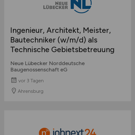
Österreich
Schweiz
Europa
Ingenieur, Architekt, Meister,
International
Bautechniker
(w/m/d)
als
Technische Gebietsbetreuung
Neue Lübecker Norddeutsche
Baugenossenschaft eG
vor 3 Tagen
Ahrensburg