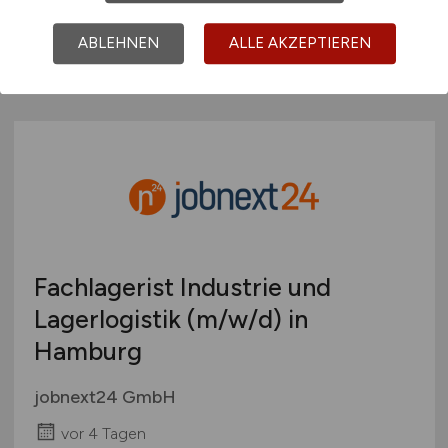
vor 3 Tagen
ABLEHNEN
ALLE AKZEPTIEREN
Hamburg
Fachlagerist Industrie und
Lagerlogistik
(m/w/d)
in
Hamburg
jobnext24 GmbH
vor 4 Tagen