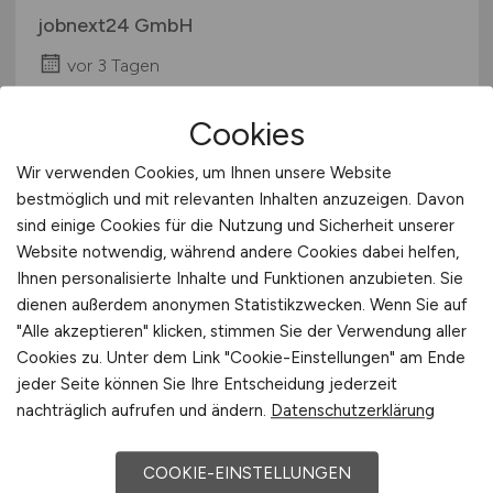
jobnext24 GmbH
vor 3 Tagen
Apensen
Cookies
Wir verwenden Cookies, um Ihnen unsere Website
bestmöglich und mit relevanten Inhalten anzuzeigen. Davon
sind einige Cookies für die Nutzung und Sicherheit unserer
Website notwendig, während andere Cookies dabei helfen,
Ihnen personalisierte Inhalte und Funktionen anzubieten. Sie
dienen außerdem anonymen Statistikzwecken. Wenn Sie auf
"Alle akzeptieren" klicken, stimmen Sie der Verwendung aller
Teamleitung Corporate Banking,
Cookies zu. Unter dem Link "Cookie-Einstellungen" am Ende
jeder Seite können Sie Ihre Entscheidung jederzeit
Zahlungsverkehr und Cash-
nachträglich aufrufen und ändern.
Datenschutzerklärung
Management
(m/w/d)
COOKIE-EINSTELLUNGEN
Techniker Krankenkasse