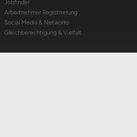
Jobfinder
Arbeitnehmer Registrierung
Social Media & Networks
Gleichberechtigung & Vielfalt
HOME
IMPRESSUM
DATENSCHUTZ
COOKIE-EINSTELLUNGEN
AGB