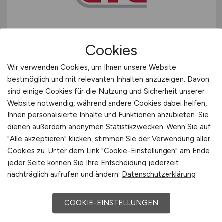
Schweiz
Europa
Qualifizierung zum Kfz-
International
Cookies
Prüfingenieur
(m/w/d)
Fahrzeugtechnik
Wir verwenden Cookies, um Ihnen unsere Website
bestmöglich und mit relevanten Inhalten anzuzeigen. Davon
GTÜ Gesellschaft für Technische
sind einige Cookies für die Nutzung und Sicherheit unserer
Überwachung mbH
Website notwendig, während andere Cookies dabei helfen,
Ihnen personalisierte Inhalte und Funktionen anzubieten. Sie
07.07.2026
dienen außerdem anonymen Statistikzwecken. Wenn Sie auf
Bundesweit
"Alle akzeptieren" klicken, stimmen Sie der Verwendung aller
Cookies zu. Unter dem Link "Cookie-Einstellungen" am Ende
jeder Seite können Sie Ihre Entscheidung jederzeit
nachträglich aufrufen und ändern.
Datenschutzerklärung
1
COOKIE-EINSTELLUNGEN