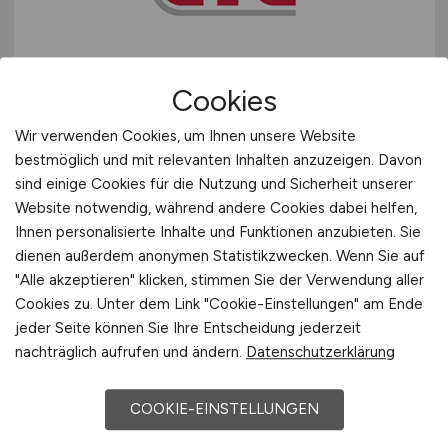
Schweiz
Europa
Qualifizierung zum Kfz-
International
Cookies
Prüfingenieur
(m/w/d)
Fahrzeugtechnik
Wir verwenden Cookies, um Ihnen unsere Website
bestmöglich und mit relevanten Inhalten anzuzeigen. Davon
GTÜ Gesellschaft für Technische
sind einige Cookies für die Nutzung und Sicherheit unserer
Überwachung mbH
Website notwendig, während andere Cookies dabei helfen,
Ihnen personalisierte Inhalte und Funktionen anzubieten. Sie
07.07.2026
dienen außerdem anonymen Statistikzwecken. Wenn Sie auf
Bundesweit
"Alle akzeptieren" klicken, stimmen Sie der Verwendung aller
Cookies zu. Unter dem Link "Cookie-Einstellungen" am Ende
jeder Seite können Sie Ihre Entscheidung jederzeit
nachträglich aufrufen und ändern.
Datenschutzerklärung
1
COOKIE-EINSTELLUNGEN