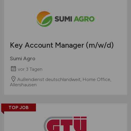
Berlin
Berufseinstieg / Trainee
Architektur / Ingenieurwesen
Brandenburg
Bachelor-/ Master-/ Diplom-Arbeit
Bäcker und Konditorhandwerk
Bremen
Studentenjobs / Werkstudenten
mehr
Hamburg
Ausbildung / Studium
Hessen
Praktikum
Key Account Manager
(m/w/d)
Mecklenburg-Vorpommern
Niedersachsen
Sumi Agro
Nordrhein-Westfalen
vor 3 Tagen
Rheinland-Pfalz
Außendienst deutschlandweit, Home Office,
Saarland
Allershausen
Sachsen
Sachsen-Anhalt
Schleswig-Holstein
TOP JOB
Thüringen
Deutschlandweit
Österreich