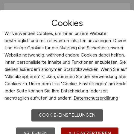
Cookies
Wir verwenden Cookies, um Ihnen unsere Website
bestmöglich und mit relevanten Inhalten anzuzeigen. Davon
sind einige Cookies für die Nutzung und Sicherheit unserer
Bauleiter:in
(m/w/d)
für
Website notwendig, während andere Cookies dabei helfen,
Großprojekte im
Ihnen personalisierte Inhalte und Funktionen anzubieten. Sie
dienen außerdem anonymen Statistikzwecken. Wenn Sie auf
Verkehrswegebau
"Alle akzeptieren" klicken, stimmen Sie der Verwendung aller
Cookies zu. Unter dem Link "Cookie-Einstellungen" am Ende
STRABAG GmbH, Direktion Großprojekte
jeder Seite können Sie Ihre Entscheidung jederzeit
Nord-West, Bereich Großprojekte Mitte
nachträglich aufrufen und ändern.
Datenschutzerklärung
vor 4 Tagen
Bad Hersfeld
COOKIE-EINSTELLUNGEN
ABLEHNEN
ALLE AKZEPTIEREN