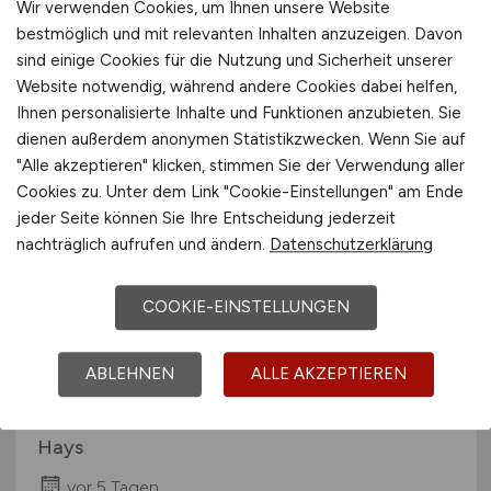
Wir verwenden Cookies, um Ihnen unsere Website
Hays
bestmöglich und mit relevanten Inhalten anzuzeigen. Davon
sind einige Cookies für die Nutzung und Sicherheit unserer
vor 4 Tagen
Website notwendig, während andere Cookies dabei helfen,
Bad Dürkheim
Ihnen personalisierte Inhalte und Funktionen anzubieten. Sie
dienen außerdem anonymen Statistikzwecken. Wenn Sie auf
"Alle akzeptieren" klicken, stimmen Sie der Verwendung aller
Cookies zu. Unter dem Link "Cookie-Einstellungen" am Ende
jeder Seite können Sie Ihre Entscheidung jederzeit
nachträglich aufrufen und ändern.
Datenschutzerklärung
COOKIE-EINSTELLUNGEN
Mitarbeiter Vertriebslogistik
ABLEHNEN
ALLE AKZEPTIEREN
(m/w/d)
Hays
vor 5 Tagen