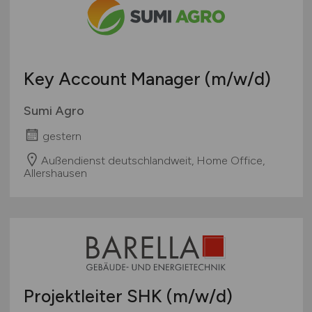
Österreich
Schweiz
Europa
Key Account Manager
(m/w/d)
International
Sumi Agro
gestern
Außendienst deutschlandweit, Home Office,
Allershausen
Projektleiter SHK
(m/w/d)