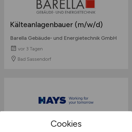
Kälteanlagenbauer
(m/w/d)
Barella Gebäude- und Energietechnik GmbH
vor 3 Tagen
Bad Sassendorf
Cookies
Kfz-Mechatroniker
(m/w/d)