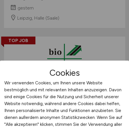
gestern
Leipzig, Halle (Saale)
TOP JOB
Cookies
Chemielaborant /
Wir verwenden Cookies, um Ihnen unsere Website
bestmöglich und mit relevanten Inhalten anzuzeigen. Davon
Chemotechniker
sind einige Cookies für die Nutzung und Sicherheit unserer
Qualitätssicherung
(m/w/d)
Website notwendig, während andere Cookies dabei helfen,
Ihnen personalisierte Inhalte und Funktionen anzubieten. Sie
Bio Tec Reinigungsmittel und -zubehör
dienen außerdem anonymen Statistikzwecken. Wenn Sie auf
Vertriebs GmbH
"Alle akzeptieren" klicken, stimmen Sie der Verwendung aller