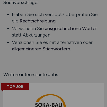
Mecklenburg-Vorpommern
Suchvorschläge:
Niedersachsen
Haben Sie sich vertippt? Überprüfen Sie
Nordrhein-Westfalen
die
Rechtschreibung
.
Rheinland-Pfalz
Verwenden Sie
ausgeschriebene Wörter
Saarland
statt Abkürzungen.
Sachsen
Versuchen Sie es mit alternativen oder
Sachsen-Anhalt
allgemeineren Stichwörtern
.
Schleswig-Holstein
Thüringen
Deutschlandweit
Österreich
Weitere interessante Jobs:
Schweiz
Europa
TOP JOB
International