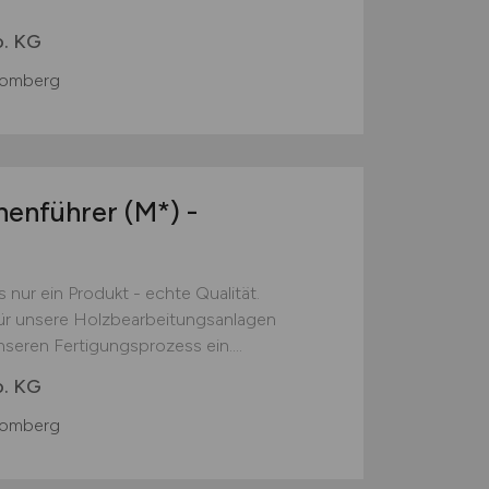
. KG
romberg
enführer (M*) -
 nur ein Produkt - echte Qualität.
r unsere Holzbearbeitungsanlagen
nseren Fertigungsprozess ein....
. KG
romberg