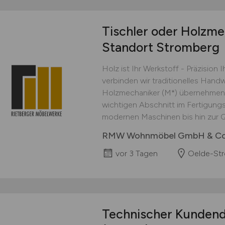
Tischler oder Holzme
Standort Stromberg
Holz ist Ihr Werkstoff - Präzision 
verbinden wir traditionelles Handw
Holzmechaniker (M*) übernehmen 
wichtigen Abschnitt im Fertigung
modernen Maschinen bis hin zur Qua
RMW Wohnmöbel GmbH & Co
vor 3 Tagen
Oelde-St
Technischer Kundendi