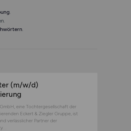
bung
.
n.
chwörtern
.
ter
(m/w/d)
dierung
 GmbH, eine Tochtergesellschaft der
ierenden Eckert & Ziegler Gruppe, ist
nd verlässlicher Partner der
...