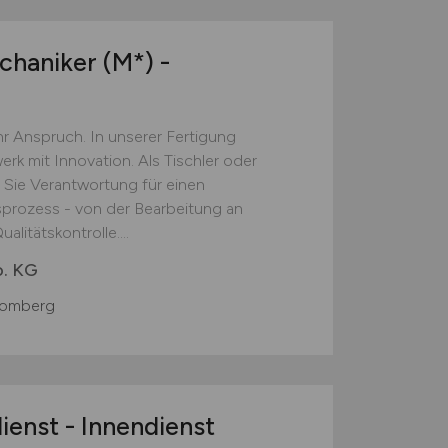
chaniker (M*) -
Ihr Anspruch. In unserer Fertigung
erk mit Innovation. Als Tischler oder
Sie Verantwortung für einen
sprozess - von der Bearbeitung an
litätskontrolle....
. KG
romberg
enst - Innendienst