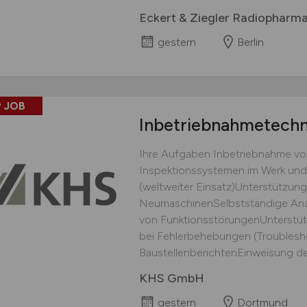
Eckert & Ziegler Radiophar
gestern
Berlin
 JOB
Inbetriebnahmetechn
Ihre Aufgaben Inbetriebnahme von
Inspektionssystemen im Werk und
(weltweiter Einsatz)Unterstützun
NeumaschinenSelbstständige Ana
von FunktionsstörungenUnterstüt
bei Fehlerbehebungen (Troublesh
BaustellenberichtenEinweisung des
KHS GmbH
gestern
Dortmund