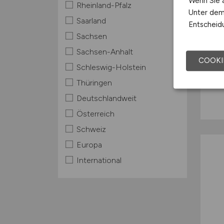
Wenn Sie a
Rheinland-Pfalz
Unter dem 
Saarland
Entscheidu
Sachsen
Sachsen-Anhalt
COOKI
Schleswig-Holstein
Thüringen
Deutschlandweit
Österreich
Schweiz
Europa
International