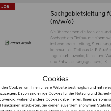
 JOB
Sachgebietsleitung f
(m/w/d)
Sie übernehmen die fachliche und
Sachgebiets Tiefbau mit einem we
insbesondere: Leitung, Steuerung 
kommunalen Tiefbaus (z. B. Str
Ingenieurbauwerke, Kanal‑ und Wa
und Entwässerungsgesuche). Klära
Gemeinde Magstadt
Cookies
vor 3 Tagen
Magstadt
nden Cookies, um Ihnen unsere Website bestmöglich und mit rele
nzuzeigen. Davon sind einige Cookies für die Nutzung und Sicherh
otwendig, während andere Cookies dabei helfen, Ihnen personalisi
nd Funktionen anzubieten. Sie dienen außerdem anonymen Statisti
Anlagen- und Maschin