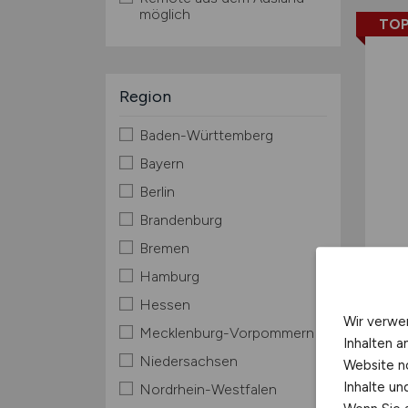
möglich
TOP
Region
Baden-Württemberg
Bayern
Berlin
Brandenburg
Bremen
Hamburg
Hessen
Wir verwe
Mecklenburg-Vorpommern
Inhalten a
Niedersachsen
Website n
Inhalte u
Nordrhein-Westfalen