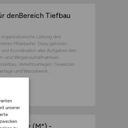
ür denBereich Tiefbau
 organisatorische Leitung des
iteren Mitarbeiter. Dazu gehören
und Koordination aller Auf­gaben des
aßen‑ und Wegebaumaßnahmen,
sserbau, Verkehrsanlagen, Ge­wässer
nlage und Wasserwerk ...
vanten
eit unserer
erte
kzwecken.
enführer (M*) -