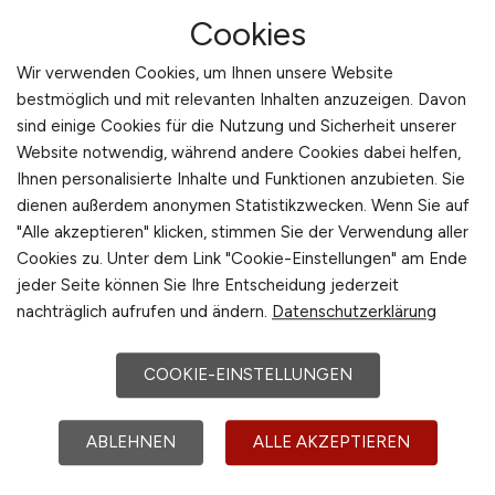
Europa
Seevetal
Cookies
International
jobnext24 GmbH
Wir verwenden Cookies, um Ihnen unsere Website
bestmöglich und mit relevanten Inhalten anzuzeigen. Davon
vor 5 Tagen
sind einige Cookies für die Nutzung und Sicherheit unserer
Seevetal
Website notwendig, während andere Cookies dabei helfen,
Ihnen personalisierte Inhalte und Funktionen anzubieten. Sie
dienen außerdem anonymen Statistikzwecken. Wenn Sie auf
"Alle akzeptieren" klicken, stimmen Sie der Verwendung aller
1
Cookies zu. Unter dem Link "Cookie-Einstellungen" am Ende
jeder Seite können Sie Ihre Entscheidung jederzeit
nachträglich aufrufen und ändern.
Datenschutzerklärung
COOKIE-EINSTELLUNGEN
ABLEHNEN
ALLE AKZEPTIEREN