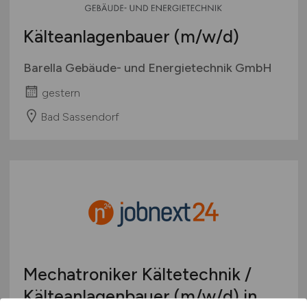
Bäcker und Konditorhandwerk
Bremen
Studentenjobs / Werkstudenten
mehr
Kälteanlagenbauer
(m/w/d)
Hamburg
Ausbildung / Studium
Hessen
Praktikum
Barella Gebäude- und Energietechnik GmbH
Mecklenburg-Vorpommern
gestern
Niedersachsen
Nordrhein-Westfalen
Bad Sassendorf
Rheinland-Pfalz
Saarland
Sachsen
Sachsen-Anhalt
Schleswig-Holstein
Thüringen
Deutschlandweit
Mechatroniker Kältetechnik /
Österreich
Kälteanlagenbauer
(m/w/d)
in
Schweiz