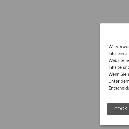
Wir verwe
Inhalten a
Website n
Inhalte u
Wenn Sie a
Unter dem 
Entscheidu
COOKI