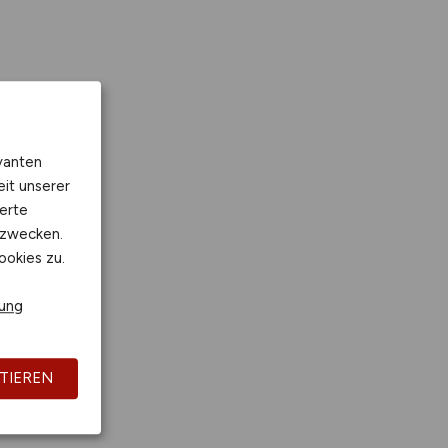
vanten
eit unserer
erte
kzwecken.
ookies zu.
rung
TIEREN