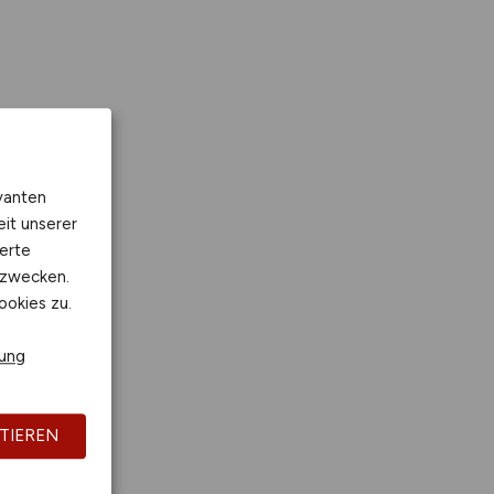
vanten
eit unserer
erte
kzwecken.
ookies zu.
rung
TIEREN