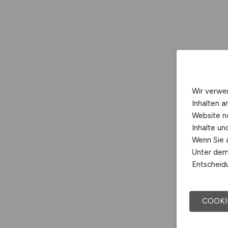
Wir verwe
Inhalten a
Website n
Inhalte u
Wenn Sie a
Unter dem 
Entscheidu
COOKI