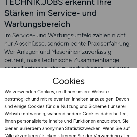
TECHNIK.JOBS erkennt Ihre
Stärken im Service- und
Wartungsbereich
Im Service- und Wartungsumfeld zählen nicht
nur Abschlüsse, sondern echte Praxiserfahrung.
Wer Anlagen und Maschinen zuverlässig
betreut, muss technische Zusammenhänge
schnell erfassen, strukturiert arbeiten und auch
unter Zeitdruck die richtige Entscheidung
Cookies
treffen können. Typische Aufgaben wie
Wir verwenden Cookies, um Ihnen unsere Website
Störungsanalyse, Inbetriebnahme neuer
bestmöglich und mit relevanten Inhalten anzuzeigen. Davon
Komponenten oder der strukturierte Umgang
sind einige Cookies für die Nutzung und Sicherheit unserer
mit Anlagendokumentationen erfordern
Website notwendig, während andere Cookies dabei helfen,
technisches Verständnis, ein hohes Maß an
Ihnen personalisierte Inhalte und Funktionen anzubieten. Sie
Selbstorganisation und oft auch
dienen außerdem anonymen Statistikzwecken. Wenn Sie auf
kommunikatives Geschick – sei es gegenüber
"Alle akzeptieren" klicken, stimmen Sie der Verwendung aller