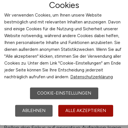
Cookies
Systemlandschaften zu identifizieren. Die
Vielzahl unterschiedlicher Systeme, Methoden
Wir verwenden Cookies, um Ihnen unsere Website
und Anwendungsbereiche macht es notwendig,
bestmöglich und mit relevanten Inhalten anzuzeigen. Davon
berufliche Ziele klar zu definieren und
sind einige Cookies für die Nutzung und Sicherheit unserer
Kompetenzen realistisch einzuschätzen. Ein
Website notwendig, während andere Cookies dabei helfen,
strukturierter Suchprozess hilft dabei, relevante
Ihnen personalisierte Inhalte und Funktionen anzubieten. Sie
dienen außerdem anonymen Statistikzwecken. Wenn Sie auf
Rollen herauszufiltern und Tätigkeiten
"Alle akzeptieren" klicken, stimmen Sie der Verwendung aller
auszuwählen, die zu den eigenen Stärken
Cookies zu. Unter dem Link "Cookie-Einstellungen" am Ende
passen. Dies ist besonders wichtig, da
jeder Seite können Sie Ihre Entscheidung jederzeit
Tätigkeiten in Systemlandschaften oft von
nachträglich aufrufen und ändern.
Datenschutzerklärung
hohen technischen Anforderungen geprägt sind
und klare Analysefähigkeiten verlangen.
COOKIE-EINSTELLUNGEN
Ein Jobfinder erleichtert es, den Überblick über
ABLEHNEN
ALLE AKZEPTIEREN
die verschiedenen systembezogenen
Tätigkeitsfelder zu behalten. Während einige
Rollen den Fokus auf operative Aufgaben legen