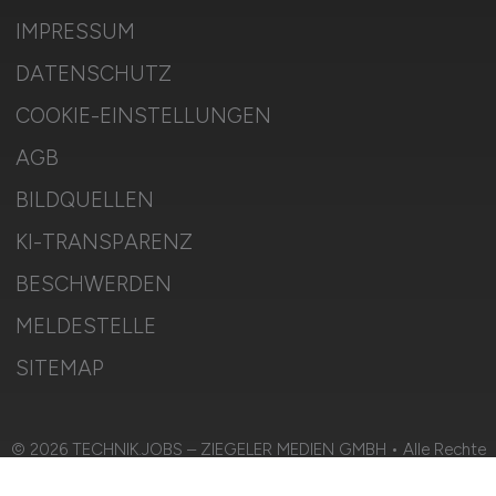
IMPRESSUM
DATENSCHUTZ
COOKIE-EINSTELLUNGEN
AGB
BILDQUELLEN
KI-TRANSPARENZ
BESCHWERDEN
MELDESTELLE
SITEMAP
© 2026 TECHNIK.JOBS – ZIEGELER MEDIEN GMBH • Alle Rechte
vorbehalten.