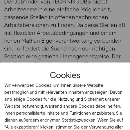
Der Jobfinder von TECHNIK.JOBS bietet
Arbeitnehmern eine einfache Möglichkeit,
passende Stellen in offenen technischen
Arbeitsbereichen zu finden. Da diese Stellen oft
mit flexiblen Arbeitsbedingungen und einem
hohen Maß an Eigenverantwortung verbunden
sind, erfordert die Suche nach der richtigen
Position eine gezielte Herangehensweise. Der
Jobfinder hilft dabei, relevante Stellenanzeigen
zu durchsuchen und jene zu finden, die den
Cookies
eigenen Interessen und Qualifikationen
Wir verwenden Cookies, um Ihnen unsere Website
entsprechen. Mit regelmäßig aktualisierten
bestmöglich und mit relevanten Inhalten anzuzeigen. Davon
Angeboten ermöglicht der Jobfinder einen
sind einige Cookies für die Nutzung und Sicherheit unserer
schnellen Überblick über die aktuell
Website notwendig, während andere Cookies dabei helfen,
verfügbaren Jobs in offenen technischen
Ihnen personalisierte Inhalte und Funktionen anzubieten. Sie
Rollen.
dienen außerdem anonymen Statistikzwecken. Wenn Sie auf
"Alle akzeptieren" klicken, stimmen Sie der Verwendung aller