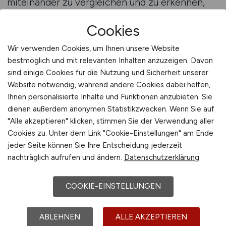
miteinander zu vergleichen und zu erkennen,
welche technischen Rollen langfristig
Cookies
überzeugen. Arbeitnehmer aus der Bildung
profitieren besonders davon, weil sie ihr
Wir verwenden Cookies, um Ihnen unsere Website
theoretisches Wissen in ein Umfeld einbringen
bestmöglich und mit relevanten Inhalten anzuzeigen. Davon
können, das durch moderne Technologien und
sind einige Cookies für die Nutzung und Sicherheit unserer
dynamische Prozesse geprägt ist. Ein Jobfinder
Website notwendig, während andere Cookies dabei helfen,
hilft dabei, persönliche Interessen mit
Ihnen personalisierte Inhalte und Funktionen anzubieten. Sie
dienen außerdem anonymen Statistikzwecken. Wenn Sie auf
tatsächlichen Tätigkeitsprofilen abzugleichen
"Alle akzeptieren" klicken, stimmen Sie der Verwendung aller
und gezielt nach Stellen zu suchen, die sowohl
Cookies zu. Unter dem Link "Cookie-Einstellungen" am Ende
fachliche als auch organisatorische
jeder Seite können Sie Ihre Entscheidung jederzeit
Anforderungen berücksichtigen.
nachträglich aufrufen und ändern.
Datenschutzerklärung
Moderne Technikaufgaben umfassen
COOKIE-EINSTELLUNGEN
Tätigkeiten, die sich durch innovative
Methoden, digitale Anwendungen und komplexe
ABLEHNEN
ALLE AKZEPTIEREN
technische Systeme auszeichnen. Dazu