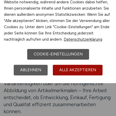
Website notwendig, während andere Cookies dabei helfen,
betreuen Systemumstellungen oder sorgen für
Ihnen personalisierte Inhalte und Funktionen anzubieten. Sie
Normkonformität in der Produktstruktur?
dienen außerdem anonymen Statistikzwecken. Wenn Sie auf
"Alle akzeptieren" klicken, stimmen Sie der Verwendung aller
TECHNIK.JOBS bringt Sie mit Unternehmen
Cookies zu. Unter dem Link "Cookie-Einstellungen" am Ende
jeder Seite können Sie Ihre Entscheidung jederzeit
zusammen, bei denen Produktdaten als
nachträglich aufrufen und ändern.
Datenschutzerklärung
Entwicklungskapital verstanden werden – nicht
als Nebenprodukt. Hier werden Sie nicht als
COOKIE-EINSTELLUNGEN
Datenpfleger, sondern als
Strukturverantwortlicher gesehen. Ob es um
Lifecycle-Regeln im PLM-System geht, um die
ABLEHNEN
ALLE AKZEPTIEREN
Pflege von Konfigurationsmerkmalen in
Variantenlogiken oder um die normgerechte
Abbildung von Artikelmerkmalen – Ihre Arbeit
entscheidet, ob Entwicklung, Einkauf, Fertigung
und Qualität effizient zusammenarbeiten
können.