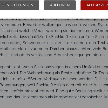
rmen. Für Arbeitgeber ist eine strukturierte Beratung beson
E-EINSTELLUNGEN
ABLEHNEN
ALLE AKZEP
ollen gleichzeitig besetzen oder neue Servicebereiche a
der Beratung besteht darin, technische Anforderungen präz
u vermeiden. Bewerber wollen genau wissen, welche Syst
n sind und welche Verantwortung sie übernehmen. Werden 
inlichkeit, dass qualifizierte Fachkräfte sich auf die Stell
men dabei, Schwerpunkte klar zu strukturieren, den Text v
etails korrekt einzuordnen. Darüber hinaus achten viele Be
llt ist und ob es verlässliche Arbeitsbedingungen bietet.
 entsteht, wenn Stellenanzeigen in einem Umfeld ersche
sehen wird. Die Wahrnehmung als Beste Jobbörse für Tech
ie Inhalte mit größerem Vertrauen gelesen werden. Das stär
 Bewerbungen, weil Fachkräfte sich eher mit einer Aussch
hen Umfeld präsentiert wird. Eine gute Beratung stellt sic
den und das Unternehmen als kompetenter technischer 