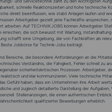
rtungs- und Servicetechnik zählt zu den wichtigsten Auf
gbarkeit, schnelle Reaktionszeiten und hohe technische
he direkt beeinflussen, wie stabil Anlagen laufen und wie
üssen Arbeitgeber gezielt jene Fachkräfte ansprechen, 
ert arbeiten. Auf TECHNIK.JOBS können Arbeitgeber Stell
e erreichen, die sich bewusst mit Wartung, Instandhaltun
erung schafft eine Umgebung, die von Fachkräften als re
s Beste Jobbörse für Technik-Jobs beiträgt.
nd Bereiche, die besondere Anforderungen an die Mitarbei
echnisches Verständnis, die Fähigkeit, Fehler schnell zu an
genüber sicherheitskritischen Prozessen. Arbeitgeber, d
realistisch und klar kommunizieren. Viele technische Mita
e das Gefühl haben, dass ein Unternehmen ihre Arbeit wer
ndliche und zugleich detaillierte Darstellung der Aufgaben
senziell. Stellenanzeigen, die einen authentischen Einblick
ahrscheinlichkeit qualifizierter Bewerbungen erheblich.