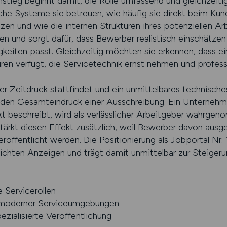
instieg beginnt damit, die Rolle umfassend und gleichzeiti
che Systeme sie betreuen, wie häufig sie direkt beim Kun
tzen und wie die internen Strukturen ihres potenziellen A
en und sorgt dafür, dass Bewerber realistisch einschätzen
gkeiten passt. Gleichzeitig möchten sie erkennen, dass e
turen verfügt, die Servicetechnik ernst nehmen und professi
er Zeitdruck stattfindet und ein unmittelbares technische
 den Gesamteindruck einer Ausschreibung. Ein Unternehme
ekt beschreibt, wird als verlässlicher Arbeitgeber wahrge
stärkt diesen Effekt zusätzlich, weil Bewerber davon ausg
eröffentlicht werden. Die Positionierung als Jobportal Nr.
lichten Anzeigen und trägt damit unmittelbar zur Steiger
e Servicerollen
 moderner Serviceumgebungen
zialisierte Veröffentlichung