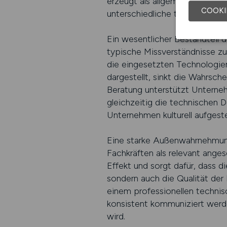
erzeugt als allgemeine Plattfo
COOKI
unterschiedliche technische R
Ein wesentlicher Bestandteil 
typische Missverständnisse z
die eingesetzten Technologie
dargestellt, sinkt die Wahrsche
Beratung unterstützt Unterneh
gleichzeitig die technischen D
Unternehmen kulturell aufgeste
Eine starke Außenwahrnehmung
Fachkräften als relevant ange
Effekt und sorgt dafür, dass d
sondern auch die Qualität der
einem professionellen technisc
konsistent kommuniziert wer
wird.