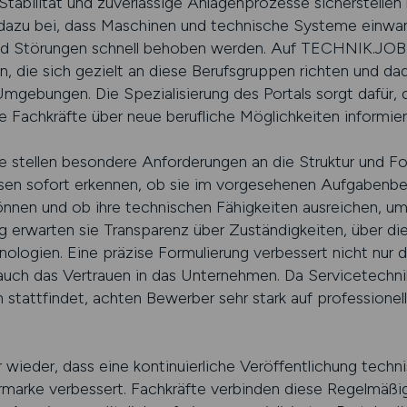
tabilität und zuverlässige Anlagenprozesse sicherstellen
azu bei, dass Maschinen und technische Systeme einwand
 und Störungen schnell behoben werden. Auf TECHNIK.JO
n, die sich gezielt an diese Berufsgruppen richten und d
 Umgebungen. Die Spezialisierung des Portals sorgt dafür, 
e Fachkräfte über neue berufliche Möglichkeiten informier
 stellen besondere Anforderungen an die Struktur und Fo
sen sofort erkennen, ob sie im vorgesehenen Aufgabenbe
nen und ob ihre technischen Fähigkeiten ausreichen, um
tig erwarten sie Transparenz über Zuständigkeiten, über 
ologien. Eine präzise Formulierung verbessert nicht nur 
uch das Vertrauen in das Unternehmen. Da Servicetechnik
n stattfindet, achten Bewerber sehr stark auf professione
ieder, dass eine kontinuierliche Veröffentlichung techni
rke verbessert. Fachkräfte verbinden diese Regelmäßigk