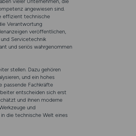
gaben vieler Unternehmen, die
 Kompetenz angewiesen sind.
 effizient technische
die Verantwortung
enanzeigen veröffentlichen,
g und Servicetechnik
levant und seriös wahrgenommen
ter stellen. Dazu gehören
alysieren, und ein hohes
ie passende Fachkräfte
rbeiter entscheiden sich erst
tschätzt und ihnen moderne
, Werkzeuge und
 in die technische Welt eines