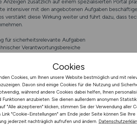
 Anzeigen zusätzlich auf einem spezialisierten Portal präs
äfte intensiver mit den angebotenen Aufgaben beschäftigen
obs verstärkt diese Wirkung weiter und führt dazu, dass 
hrnehmen.
ng für sicherheitsrelevante Aufgaben
echnischer Verantwortungsbereiche
 Arbeitgeberprofils
Cookies
K.JOBS schalten
nden Cookies, um Ihnen unsere Website bestmöglich und mit rele
nzuzeigen. Davon sind einige Cookies für die Nutzung und Sicherh
eratung Servicetechnik Recruiti
otwendig, während andere Cookies dabei helfen, Ihnen personalisi
ervicetechnik ist anspruchsvoll, weil die Aufgaben dieser 
nd Funktionen anzubieten. Sie dienen außerdem anonymen Statisti
tung mit sich bringen. Eine professionelle Beratung kan
uf "Alle akzeptieren" klicken, stimmen Sie der Verwendung aller C
ten besser zu verstehen und Stellenanzeigen so zu gestal
Link "Cookie-Einstellungen" am Ende jeder Seite können Sie Ihre
ng jederzeit nachträglich aufrufen und ändern.
Datenschutzerklä
.JOBS bietet als Jobportal, auf dem Arbeitgeber Stelle
mgebung, die technische Zielgruppen gezielt anspricht un