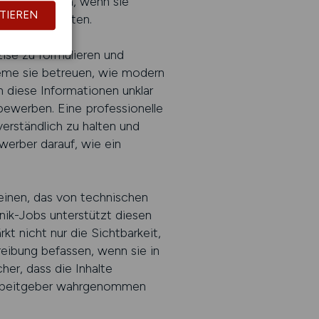
ders hilfreich, wenn sie
TIEREN
ufbauen möchten.
ise zu formulieren und
eme sie betreuen, wie modern
diese Informationen unklar
e bewerben. Eine professionelle
erständlich zu halten und
werber darauf, wie ein
inen, das von technischen
nik-Jobs unterstützt diesen
kt nicht nur die Sichtbarkeit,
reibung befassen, wenn sie in
her, dass die Inhalte
Arbeitgeber wahrgenommen