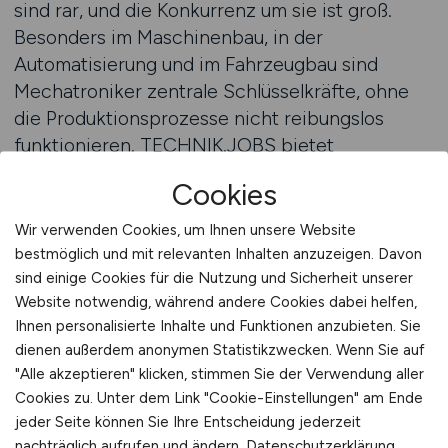
sind rar, und die Konkurrenz um sie ist groß.
Besonders im Maschinenbau, in der
Automatisierung und im Fahrzeugbau sind
Mechatroniker zentrale Schlüsselkräfte, ohne
die Produktionsprozesse nicht reibungslos
funktionieren. TECHNIK.JOBS bietet
Arbeitgebern eine gezielte Möglichkeit, ihre
Cookies
offenen Positionen genau dort zu präsentieren,
wo sich die passenden Bewerber aufhalten.
Wir verwenden Cookies, um Ihnen unsere Website
Durch die Spezialisierung des Portals auf
bestmöglich und mit relevanten Inhalten anzuzeigen. Davon
technische Berufe entsteht ein ideales Umfeld,
sind einige Cookies für die Nutzung und Sicherheit unserer
Website notwendig, während andere Cookies dabei helfen,
um Fachkräfte aus der Mechatronikbranche zu
Ihnen personalisierte Inhalte und Funktionen anzubieten. Sie
erreichen.
dienen außerdem anonymen Statistikzwecken. Wenn Sie auf
"Alle akzeptieren" klicken, stimmen Sie der Verwendung aller
Eine professionelle Personalstrategie umfasst
Cookies zu. Unter dem Link "Cookie-Einstellungen" am Ende
mehr als das reine Schalten von Anzeigen. Sie
jeder Seite können Sie Ihre Entscheidung jederzeit
beginnt bei der klaren Definition des gesuchten
nachträglich aufrufen und ändern.
Datenschutzerklärung