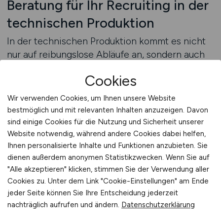
Beratung für Ihr Recruiting in der
technischen Produktion
In der technischen Produktion kommt es nicht
nur auf reibungslose Abläufe an, sondern auch
auf die richtigen Menschen an den
Cookies
entscheidenden Schnittstellen. Unser
erfahrenes Team kennt die spezifischen
Wir verwenden Cookies, um Ihnen unsere Website
Anforderungen dieser Branche genau und
bestmöglich und mit relevanten Inhalten anzuzeigen. Davon
unterstützt Sie dabei, Ihre Recruiting-Strategie
sind einige Cookies für die Nutzung und Sicherheit unserer
zielgerichtet und praxisnah auszurichten. Wir
Website notwendig, während andere Cookies dabei helfen,
Ihnen personalisierte Inhalte und Funktionen anzubieten. Sie
analysieren gemeinsam mit Ihnen, wie Sie Ihre
dienen außerdem anonymen Statistikzwecken. Wenn Sie auf
offenen Positionen bestmöglich
"Alle akzeptieren" klicken, stimmen Sie der Verwendung aller
kommunizieren, welche Benefits wirklich
Cookies zu. Unter dem Link "Cookie-Einstellungen" am Ende
überzeugen und wie Sie Ihre Arbeitgebermarke
jeder Seite können Sie Ihre Entscheidung jederzeit
gegenüber qualifizierten
nachträglich aufrufen und ändern.
Datenschutzerklärung
Produktionsfachkräften attraktiv darstellen. Vom