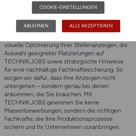
Industriemechaniker bis zum Fertigungsleiter –
COOKIE-EINSTELLUNGEN
wir helfen Ihnen, präzise und effektiv die
passenden Kandidaten anzusprechen.
ABLEHNEN
ALLE AKZEPTIEREN
Unsere Beratung umfasst die inhaltliche und
visuelle Optimierung Ihrer Stellenanzeigen, die
Auswahl geeigneter Platzierungen auf
TECHNIK.JOBS sowie strategische Hinweise
für eine nachhaltige Fachkräftesicherung. So
sorgen wir dafür, dass Ihre Anzeigen nicht
untergehen – sondern genau bei denen
ankommen, die Sie brauchen. Mit
TECHNIK.JOBS gewinnen Sie keine
Massenbewerbungen, sondern die richtigen
Fachkräfte, die Ihre Produktionsprozesse
sichern und Ihr Unternehmen voranbringen.