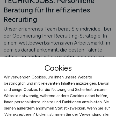
TECHNIK.JOBS: Persönliche
Beratung für Ihr effizientes
Recruiting
Unser erfahrenes Team berät Sie individuell bei
der Optimierung Ihrer Recruiting-Strategie. In
einem wettbewerbsintensiven Arbeitsmarkt, in
dem es darauf ankommt, die besten Talente
schnell zu finden, ist es wichtig, eine präzise
und effiziente Strategie zu haben.
Cookies
TECHNIK.JOBS unterstützt Sie dabei, Ihre
Stellenanzeigen so zu gestalten, dass sie die
Wir verwenden Cookies, um Ihnen unsere Website
bestmöglich und mit relevanten Inhalten anzuzeigen. Davon
richtigen Kandidaten ansprechen und Ihre
sind einige Cookies für die Nutzung und Sicherheit unserer
offenen Positionen schnell besetzt werden.
Website notwendig, während andere Cookies dabei helfen,
Ihnen personalisierte Inhalte und Funktionen anzubieten. Sie
Wir helfen Ihnen, Ihre Recruiting-Maßnahmen
dienen außerdem anonymen Statistikzwecken. Wenn Sie auf
gezielt auf Ihre Bedürfnisse abzustimmen und
"Alle akzeptieren" klicken, stimmen Sie der Verwendung aller